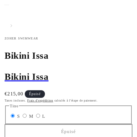
ZOHER SWIMWEAR
Bikini Issa
Bikini Issa
Prix
€215,00
Épuisé
habituel
Taxes incluses.
Frais d'expédition
calculés à l'étape de paiement.
Titre
Variante
Variante
Variante
S
M
L
épuisée
épuisée
épuisée
Épuisé
ou
ou
ou